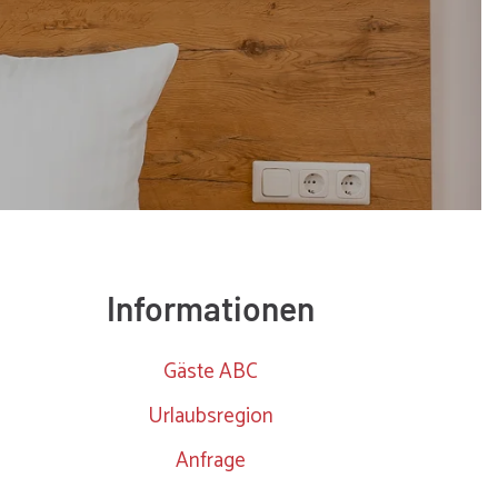
cht rechts abbiegen auf B173
9 km
ks halten an der Gabelung Richtung B178: Salzburg
600 m
adeaus weiterfahren auf Loferer Straße (B178)
4 km
terfahren auf Oberachen (B178)
700 m
terfahren auf Loferer Straße (B178)
5.5 km
hts abbiegen auf L202
1.5 km
cht rechts abbiegen auf L202
6 km
ks abbiegen auf Kirchberger Straße (B170)
2 km
terfahren auf Lebenberg (B170)
500 m
hts abbiegen Richtung Kitzbühel
100 m
adeaus weiterfahren auf Josef-Pirchl-Straße (B161)
1.5 km
Kreisverkehr die zweite Ausfahrt nehmen Richtung
35 m
nz
Informationen
hts abbiegen Richtung Lienz
400 m
Kreisverkehr die zweite Ausfahrt nehmen Richtung
30 m
Gäste ABC
nz
hts abbiegen Richtung Lienz
2.5 km
Urlaubsregion
terfahren auf Paß-Thurn-Straße (B161)
3 km
terfahren auf Kitzbüheler Straße (B161)
2.5 km
Anfrage
terfahren auf Dorf (B161)
1 km
terfahren auf Pass-Thurn-Straße (B161)
20 km