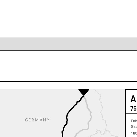
A
75
Fah
Str
180