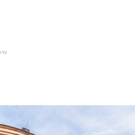
in
V2
.