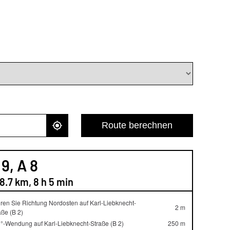
Route berechnen
 9, A 8
8.7 km, 8 h 5 min
ren Sie Richtung Nordosten auf Karl-Liebknecht-
2 m
aße (B 2)
°-Wendung auf Karl-Liebknecht-Straße (B 2)
250 m