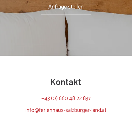
Lei
Anfrage stellen
Lin
Ger
Wei
Wei
Rec
Lei
Lin
Wei
Rec
Ger
Im 
Lie
Kontakt
Rec
Im 
+43 (0) 660 48 22 837
Lie
Rec
info@ferienhaus-salzburger-land.at
Wei
Wei
Wei
Wei