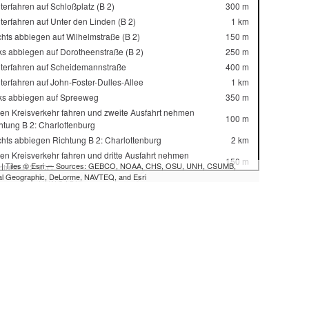
terfahren auf Schloßplatz (B 2)
300 m
terfahren auf Unter den Linden (B 2)
1 km
hts abbiegen auf Wilhelmstraße (B 2)
150 m
ks abbiegen auf Dorotheenstraße (B 2)
250 m
terfahren auf Scheidemannstraße
400 m
terfahren auf John-Foster-Dulles-Allee
1 km
ks abbiegen auf Spreeweg
350 m
den Kreisverkehr fahren und zweite Ausfahrt nehmen
100 m
htung B 2: Charlottenburg
hts abbiegen Richtung B 2: Charlottenburg
2 km
den Kreisverkehr fahren und dritte Ausfahrt nehmen
150 m
| Tiles © Esri — Sources: GEBCO, NOAA, CHS, OSU, UNH, CSUMB,
htung B 2: ICC
al Geographic, DeLorme, NAVTEQ, and Esri
cht rechts abbiegen Richtung B 2: ICC
1.5 km
terfahren auf Sophie-Charlotte-Platz (B 2)
70 m
terfahren auf Kaiserdamm (B 2)
1 km
ks abbiegen auf Messedamm
80 m
fahrt nehmen Richtung A 100: Dresden
350 m
cht links auffahren Richtung Dresden
400 m
fahrt nehmen Richtung A 115: Magdeburg
600 m
cht links auffahren auf AVUS
10 km
terfahren auf A 115
15 km