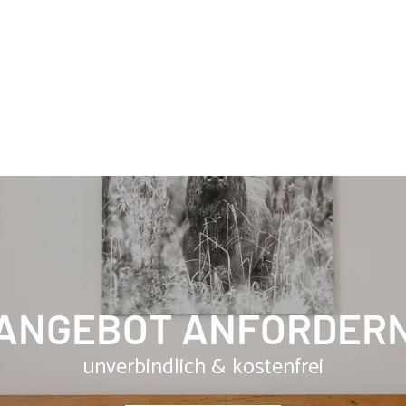
Wei
Lei
Lin
Aus
Lin
Lin
Lei
Wei
Aus
Lei
Aus
Lei
Aus
Wei
Wei
ANGEBOT ANFORDER
Aus
Im 
Lei
unverbindlich & kostenfrei
Lin
Im 