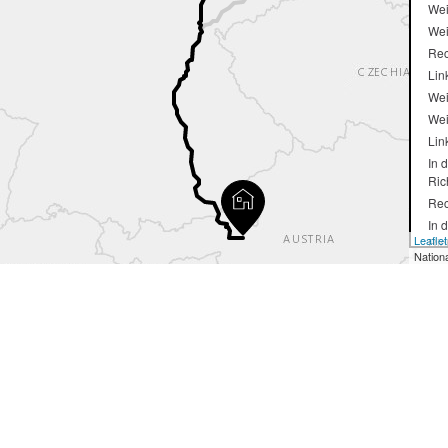
Wei
Wei
Rec
Lin
Wei
Wei
Lin
In 
Ric
Rec
In 
Leaflet
Ric
Nation
Lei
Wei
Wei
Lin
Auf
Lei
Aus
Lei
Wei