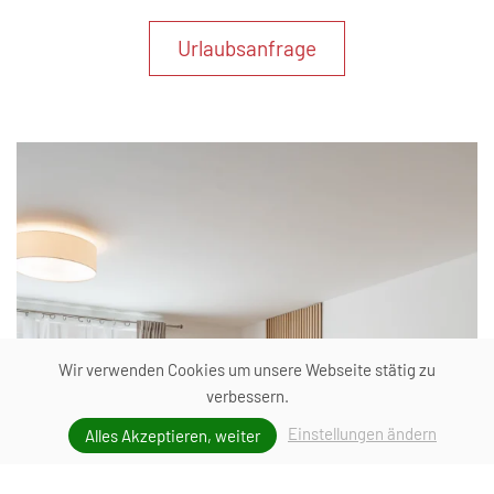
Urlaubsanfrage
Wir verwenden Cookies um unsere Webseite stätig zu
verbessern.
Einstellungen ändern
Alles Akzeptieren, weiter
unverbindlich Anfragen